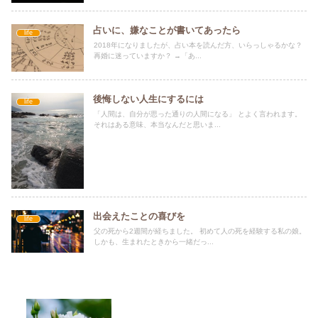
占いに、嫌なことが書いてあったら
life
2018年になりましたが、占い本を読んだ方、いらっしゃるかな？
再婚に迷っていますか？ →「あ...
後悔しない人生にするには
life
「人間は、自分が思った通りの人間になる」 とよく言われます。
それはある意味、本当なんだと思いま...
出会えたことの喜びを
life
父の死から2週間が経ちました。 初めて人の死を経験する私の娘。
しかも、生まれたときから一緒だっ...