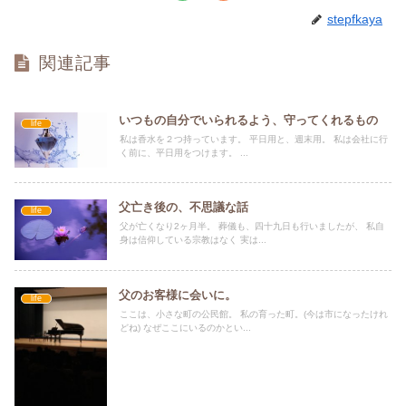
stepfkaya
関連記事
いつもの自分でいられるよう、守ってくれるもの
life
私は香水を２つ持っています。 平日用と、週末用。 私は会社に行
く前に、平日用をつけます。 ...
父亡き後の、不思議な話
life
父が亡くなり2ヶ月半。 葬儀も、四十九日も行いましたが、 私自
身は信仰している宗教はなく 実は...
父のお客様に会いに。
life
ここは、小さな町の公民館。 私の育った町。(今は市になったけれ
どね) なぜここにいるのかとい...