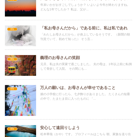
年末いかがおすごしでしょうか？ いよいよ今年が終わりますね。
どんな1年でしたか？ 私は、父が...
「私お母さんだから」である前に、私は私であれ
life
「わたしお母さんだから」が炎上しているそうです。 （新聞の朝
刊見ていて、初めて知った） そう言...
義理のお母さんの笑顔
life
元旦、私は夫の実家で過ごしました。 夫の母は、1年以上前に転倒
して骨折して入院。 その間にも...
万人の願いは、お母さんが幸せであること
life
娘の小学校に行ったら、七夕飾りがありました。 たくさんの短冊
の中で、たまたま目に入ったものに 「...
安心して遠回りしよう
life
松本華哉（かや）です。 プロフィールはこちら 朝、家族を送り出