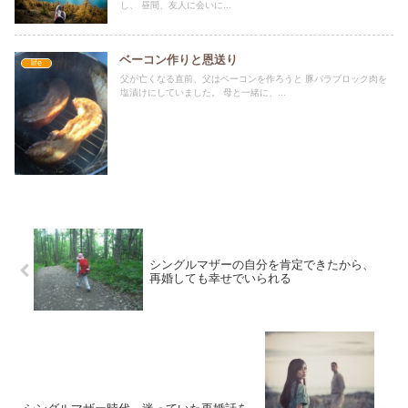
し、 昼間、友人に会いに...
ベーコン作りと恩送り
life
父が亡くなる直前、父はベーコンを作ろうと 豚バラブロック肉を
塩漬けにしていました。 母と一緒に、...
シングルマザーの自分を肯定できたから、
再婚しても幸せでいられる