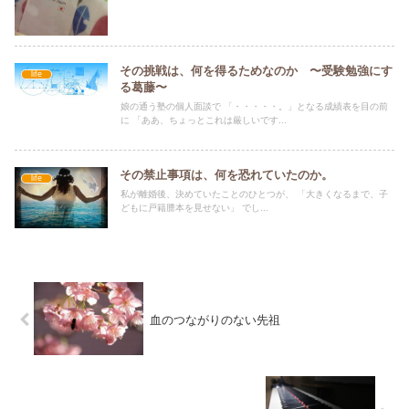
その挑戦は、何を得るためなのか 〜受験勉強にす
life
る葛藤〜
娘の通う塾の個人面談で 「・・・・・。」となる成績表を目の前
に 「ああ、ちょっとこれは厳しいです...
その禁止事項は、何を恐れていたのか。
life
私が離婚後、決めていたことのひとつが、 「大きくなるまで、子
どもに戸籍謄本を見せない」 でし...
血のつながりのない先祖