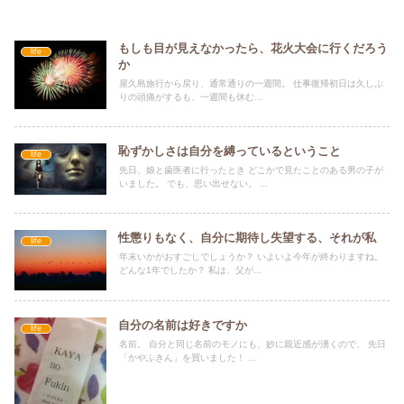
もしも目が見えなかったら、花火大会に行くだろう
life
か
屋久島旅行から戻り、通常通りの一週間。 仕事復帰初日は久しぶ
りの頭痛がするも、一週間も休む...
恥ずかしさは自分を縛っているということ
life
先日、娘と歯医者に行ったとき どこかで見たことのある男の子が
いました。 でも、思い出せない。 ...
性懲りもなく、自分に期待し失望する、それが私
life
年末いかがおすごしでしょうか？ いよいよ今年が終わりますね。
どんな1年でしたか？ 私は、父が...
自分の名前は好きですか
life
名前。 自分と同じ名前のモノにも、妙に親近感が湧くので、 先日
「かやふきん」を買いました！ ...