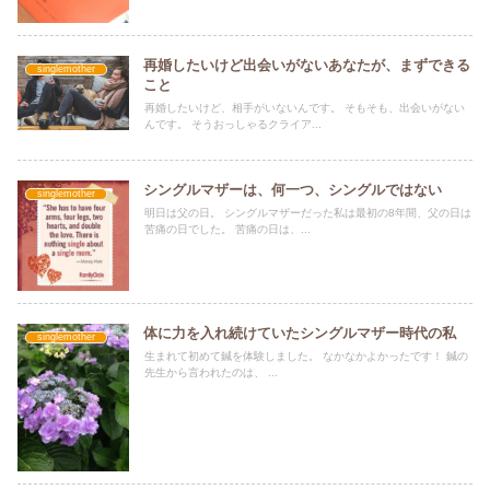
再婚したいけど出会いがないあなたが、まずできる
singlemother
こと
再婚したいけど、相手がいないんです。 そもそも、出会いがない
んです。 そうおっしゃるクライア...
シングルマザーは、何一つ、シングルではない
singlemother
明日は父の日。 シングルマザーだった私は最初の8年間、父の日は
苦痛の日でした。 苦痛の日は、...
体に力を入れ続けていたシングルマザー時代の私
singlemother
生まれて初めて鍼を体験しました。 なかなかよかったです！ 鍼の
先生から言われたのは、 ...