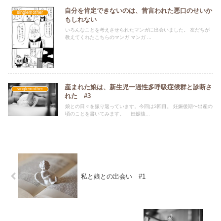
自分を肯定できないのは、昔言われた悪口のせいか
singlemother
もしれない
いろんなことを考えさせられたマンガに出会いました。 友だちが
教えてくれたこちらのマンガ マンガ ...
産まれた娘は、新生児一過性多呼吸症候群と診断さ
singlemother
れた #3
娘との日々を振り返っています。今回は3回目。 妊娠後期〜出産の
頃のことを書いてみます。 妊娠後...
私と娘との出会い #1