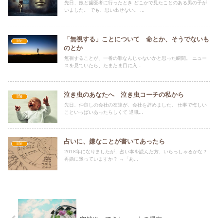
先日、娘と歯医者に行ったとき どこかで見たことのある男の子が
いました。 でも、思い出せない。 ...
「無視する」ことについて 命とか、そうでないも
life
のとか
無視することが、一番の罪なんじゃないかと思った瞬間。 ニュー
スを見ていたら、たまたま目に入...
泣き虫のあなたへ 泣き虫コーチの私から
life
先日、仲良しの会社の友達が、会社を辞めました。 仕事で悔しい
こといっぱいあったらしくて 退職...
占いに、嫌なことが書いてあったら
life
2018年になりましたが、占い本を読んだ方、いらっしゃるかな？
再婚に迷っていますか？ →「あ...