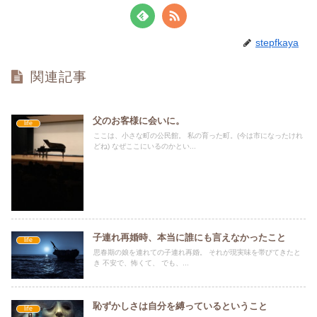
stepfkaya
関連記事
父のお客様に会いに。
life
ここは、小さな町の公民館。 私の育った町。(今は市になったけれ
どね) なぜここにいるのかとい...
子連れ再婚時、本当に誰にも言えなかったこと
life
思春期の娘を連れての子連れ再婚。 それが現実味を帯びてきたと
き 不安で、怖くて、 でも、...
恥ずかしさは自分を縛っているということ
life