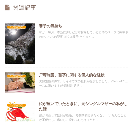
関連記事
養子の気持ち
stepfamily
私が、毎月、本当に少しだけ寄付をしている団体のページに掲載さ
れたこちらの記事 ぼくは養子 ケイタく...
戸籍制度、苗字に関する個人的な経験
stepfamily
夫婦別姓の件で、サイボウズの社長が提訴しました。 (Yahoo!ニュ
ースに飛びます)夫婦別姓 選択...
娘が泣いていたときに、元シングルマザーの私がし
stepfamily
た話
娘が骨折して数日が経過。 毎朝学校行きたくない、いろんなこと
が不便だし、痛いし、疲れるしもうイヤだ...