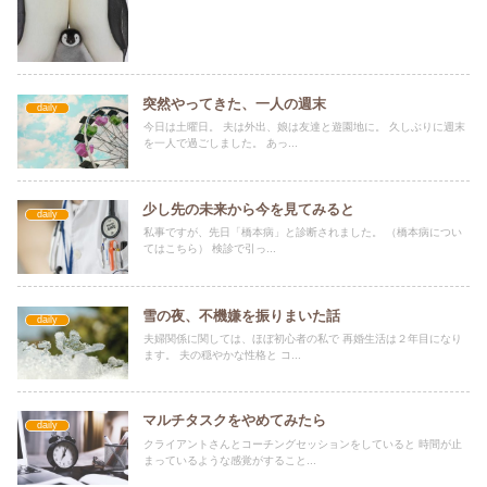
突然やってきた、一人の週末
daily
今日は土曜日。 夫は外出、娘は友達と遊園地に。 久しぶりに週末
を一人で過ごしました。 あっ...
少し先の未来から今を見てみると
daily
私事ですが、先日「橋本病」と診断されました。 （橋本病につい
てはこちら） 検診で引っ...
雪の夜、不機嫌を振りまいた話
daily
夫婦関係に関しては、ほぼ初心者の私で 再婚生活は２年目になり
ます。 夫の穏やかな性格と コ...
マルチタスクをやめてみたら
daily
クライアントさんとコーチングセッションをしていると 時間が止
まっているような感覚がすること...