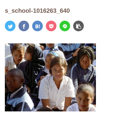
s_school-1016263_640